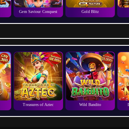
Gem Saviour Conquest
Gold Blitz
Treasures of Aztec
Wild Bandito