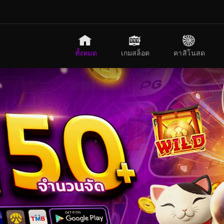
ทั้งหมด
เกมสล็อต
คาสิโนสด