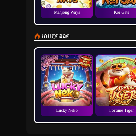
Mahjong Ways
Koi Gate
เกมสุดฮอต
Lucky Neko
Fortune Tiger