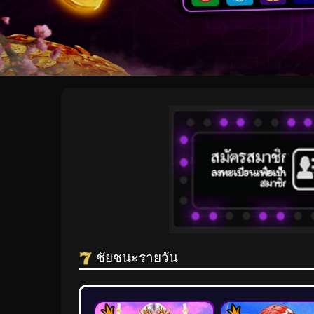
ชัยชนะรายวัน