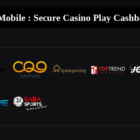
bile : Secure Casino Play Cashb