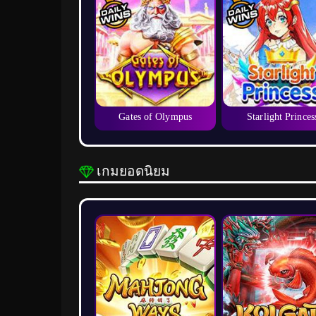
Gates of Olympus
Starlight Princes
เกมยอดนิยม