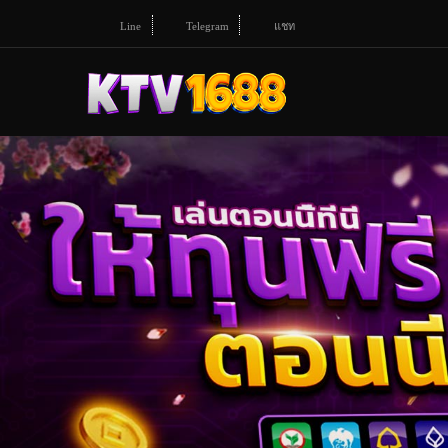
Line
Telegram
แชท