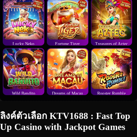
Lucky Neko
Fortune Tiger
Treasures of Aztec
Wild Bandito
Dreams of Macau
Rooster Rumble
SEO
ลิงค์ตัวเลือก KTV1688 : Fast Top
title
Up Casino with Jackpot Games
preview: