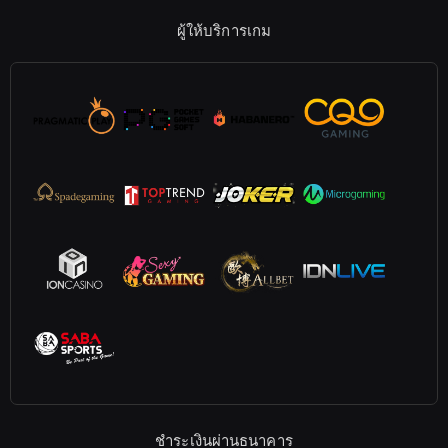
ผู้ให้บริการเกม
ชำระเงินผ่านธนาคาร