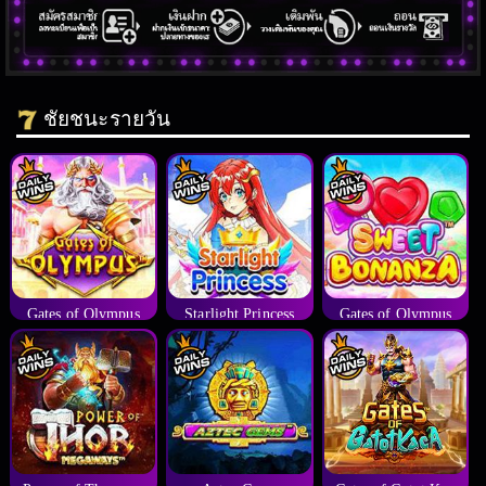
ชัยชนะรายวัน
Gates of Olympus
Starlight Princess
Gates of Olympus