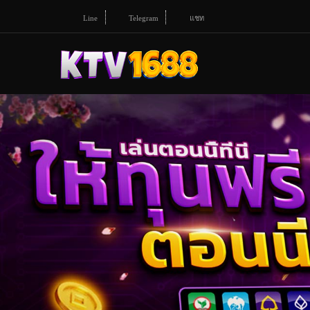
Line
Telegram
แชท