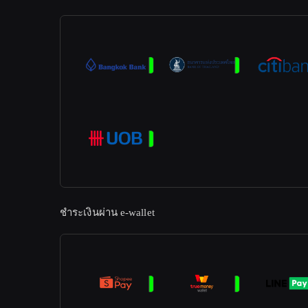
ชำระเงินผ่าน e-wallet