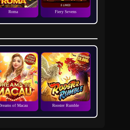
Roma
Fiery Sevens
Dreams of Macau
Rooster Rumble