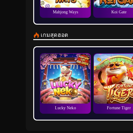
Mahjong Ways
Koi Gate
เกมสุดฮอต
Lucky Neko
Fortune Tiger