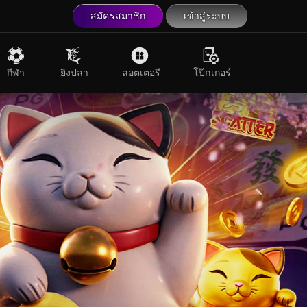
สมัครสมาชิก
เข้าสู่ระบบ
กีฬา
ยิงปลา
ลอตเตอรี
โป๊กเกอร์