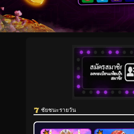
ชัยชนะรายวัน