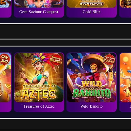
Gem Saviour Conquest
Gold Blitz
Treasures of Aztec
Wild Bandito