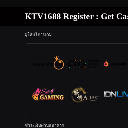
KTV1688 Register : Get Ca
ผู้ให้บริการเกม
ชำระเงินผ่านธนาคาร